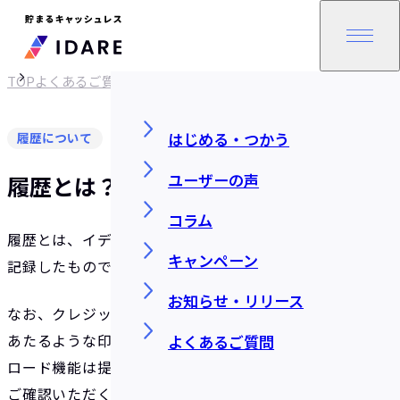
TOP
よくあるご質問
はじめる・つかう
履歴について
ユーザーの声
履歴とは？
コラム
履歴とは、イデアで行った入金・積立・支払などを
キャンペーン
記録したものです。
お知らせ・リリース
なお、クレジットカードにおける毎月の利用明細に
あたるような印刷物の発行およびデータでのダウン
よくあるご質問
ロード機能は提供していません。アプリ内の履歴を
ご確認いただくか、店舗やATMで発行されたレシー