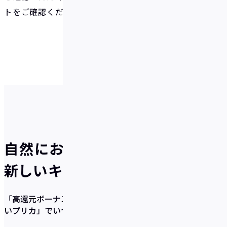
トをご確認ください。
自然にお得が貯まる、
新しいキャッシュレスのかたち
「高還元ボーナス×充実の貯蓄サポート機能×使いやす
いプリカ」
でいつの間にか貯まるを実現