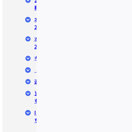
利用可能に。
本人認証サービス（3Dセキュア
2.0）とは？
本人認証サービス（3Dセキュア
2.0）の導入背景について
キャンペーン開催のお知らせ
「IDARE(イデア)」について
運営会社について
当プレスリリースはPR TIMESに
も掲載されています。
IDAREアプリのダウンロードはこ
ちら