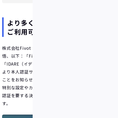
より多くのお店で、より安全に
ご利用可能に。
株式会社Fivot（東京都港区、代表取締役：安部匠
悟、以下：「Fivot」）が運営するモバイルアプリ
「IDARE（イデア）」が、本日（2022年10月26日）
より本人認証サービス（3Dセキュア2.0）に対応した
ことをお知らせいたします。
特別な設定やカードの再発行をすることなく、本人
認証を要する決済にご利用いただけるようになりま
す。