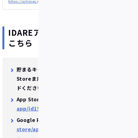
https://prtimes.jp/main/html/rd/p/000000007.000078718.html
IDAREアプリのダウンロードは
こちら
貯まるキャッシュレスアプリ​IDARE​は、​App
StoreまたはGoogle Play​よりダウンロー
ドください。
App Store:​
https://apps.apple.com/jp/
app/id1562618580?mt=8
Google Play:
https://play.google.com/
store/apps/details?id=jp.co.fivot.idar