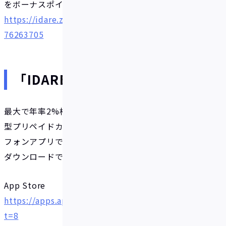
をボーナスポイントで返金（※発行から1週間ほど）
https://idare.zendesk.com/hc/ja/articles/118105
76263705
「IDARE(イデア)」について
最大で年率2%相当のボーナスを毎月受け取れる積立
型プリペイドカードの発行・管理ができるスマート
フォンアプリです。App StoreまたはGoogle Playで
ダウンロードできます。
App Store
https://apps.apple.com/jp/app/id1562618580?m
t=8