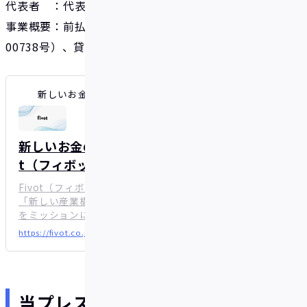
代表者 ：代表取締役 安部 匠悟
事業概要：‎前払式支払手段発行業（関東財務局長第
00738号）、貸金業（東京都(1)第31827号）
新しいお金の流れをつくる｜株式会社Fivot（フィボット）
新しいお金の流れをつくる｜株式会社Fivo
t（フィボット）
Fivot（フィボット）は、チャレンジャーバンクとして
「新しい産業構造に、新しいお金の流れを作る」こと
をミッションに金融サービスを提供しています。
https://fivot.co.jp
当プレスリリースはPR TIMES