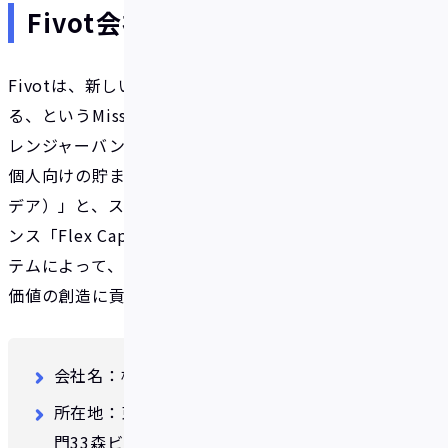
Fivot会社概要
Fivotは、新しい産業構造に新しいお金の流れを作
る、というMissionのもと2019年に創業した、チャ
レンジャーバンクを目指すスタートアップ企業です。
個人向けの貯まるキャッシュレスアプリ「IDARE（イ
デア）」と、スタートアップのためのデットファイナ
ンス「Flex Capital」の2つの事業からなるエコシス
テムによって、社会に必要な流動性を提供し、新しい
価値の創造に貢献しています。
会社名：株式会社Fivot
所在地：東京都港区虎ノ門3丁目8-21 虎ノ
門33森ビル