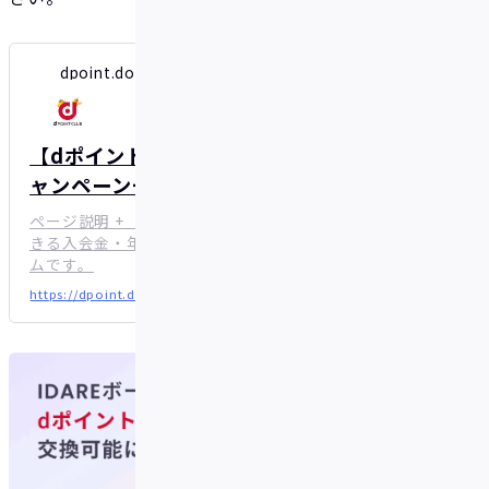
dpoint.docomo.ne.jp
【dポイントクラブ】ページタイトル - キ
ャンペーン一覧 - dポイントをおトクにた
める
ページ説明 + 「dポイントクラブ」は、誰でも入会で
きる入会金・年会費無料のおトクなポイントプログラ
ムです。
https://dpoint.docomo.ne.jp/cp_7/alliance_250801_6526/index.html?utm_source=dpointclubpartne&#038;utm_medium=other&#038;utm_campaign=dpc_202508_6526&#038;utm_term=idare&#038;utm_content=040