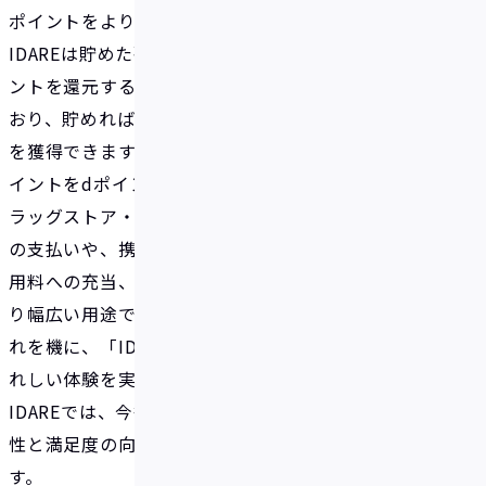
ポイントをより汎用性高くご利用いただけます。
IDAREは貯めた残高に対して年率2%のボーナスポイ
ントを還元するユニークなエコシステムを構築して
おり、貯めれば貯めるほど、多くのボーナスポイント
を獲得できます（注）。IDAREで獲得したボーナスポ
イントをdポイントに交換することで、コンビニ・ド
ラッグストア・飲食店など全国のdポイント加盟店で
の支払いや、携帯料金などドコモの各種サービス利
用料への充当、ポイント投資など、よりおトクに、よ
り幅広い用途でご利用いただけるようになります。こ
れを機に、「IDARE×dポイント」によるおトクでう
れしい体験を実感ください。
IDAREでは、今後ともユーザーの皆さまにとって利便
性と満足度の向上に繋がる取り組みに努めてまいりま
す。