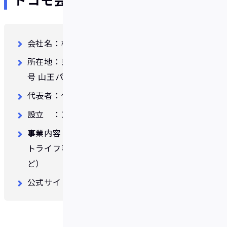
会社名：株式会社NTTドコモ
所在地：東京都千代田区永田町2丁目11番1
号 山王パークタワー
代表者：代表取締役社長 前田 義晃
設立 ：1992年7月1日
事業内容：コンシューマ通信事業、スマー
トライフ事業、その他の事業（法人通信な
ど）
公式サイト：
https://www.docomo.ne.jp/