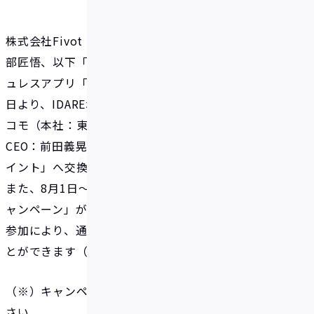
株式会社Fivot（本社：東京都港区、代表取締役：安
部匠悟、以下「Fivot」）が提供する貯まるキャッシ
ュレスアプリ「IDARE（イデア）」は、2025年7月14
日より、IDAREボーナスポイントを株式会社NTTド
コモ（本社：東京都千代田区、代表取締役社長兼
CEO：前田義晃、以下「ドコモ」）が提供する「dポ
イント」へ交換できるサービスを開始しました。
また、8月1日〜8月31日には「dポイント増量交換キ
ャンペーン」が開催されます。期間中、キャンペーン
参加により、通常より多くのdポイントを獲得するこ
とができます（※）。
（※）キャンペーンの詳細情報は以下にてご確認くだ
さい。