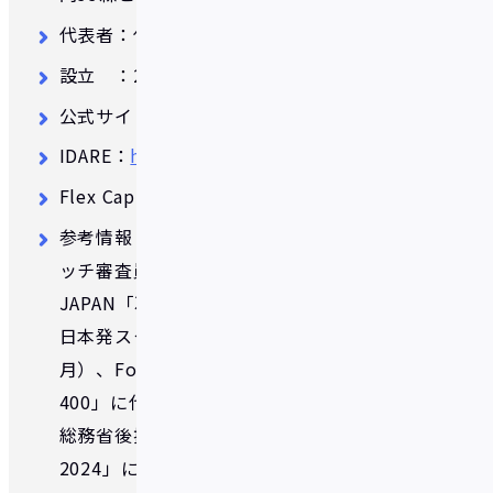
代表者：代表取締役 安部 匠悟
設立 ：2019年10月
公式サイト：
https://fivot.co.jp/
IDARE：
https://idare.jp/
Flex Capital：
https://flex-capital.jp/
参考情報：「FIN/SUM2024」インパクトピ
ッチ審査員特別賞（2024年3月）、Forbes
JAPAN「次代を担う新星たち 2024年注目の
日本発スタートアップ100選」（2023年12
月）、Forbes JAPAN「日本の起業家名鑑
400」に代表 安部が選出（2024年11月）、
総務省後援「ASPICクラウドアワード
2024」にて『ベンチャーグランプリ』を受