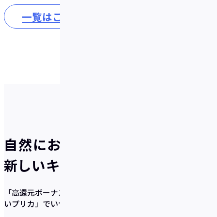
一覧はこちら
自然にお得が貯まる、
新しいキャッシュレスのかたち
「高還元ボーナス×充実の貯蓄サポート機能×使いやす
いプリカ」
でいつの間にか貯まるを実現