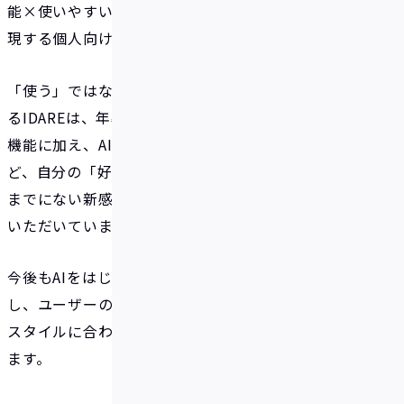
能×使いやすいプリカ」でいつの間にか貯まるを実
現する個人向けキャッシュレスアプリです。
「使う」ではなく、「貯める」にボーナスを還元す
るIDAREは、年率2%のボーナス還元や目的別の貯蓄
機能に加え、AIを活用したスポーツ応援ボックスな
ど、自分の「好き」や「推し」が貯蓄に変わる、これ
までにない新感覚の貯蓄体験をお届けし、ご好評を
いただいています。
今後もAIをはじめとする最先端テクノロジーを駆使
し、ユーザーの皆さまの異なる趣味・嗜好、ライフ
スタイルに合わせた新しい貯蓄の形を提案して参り
ます。