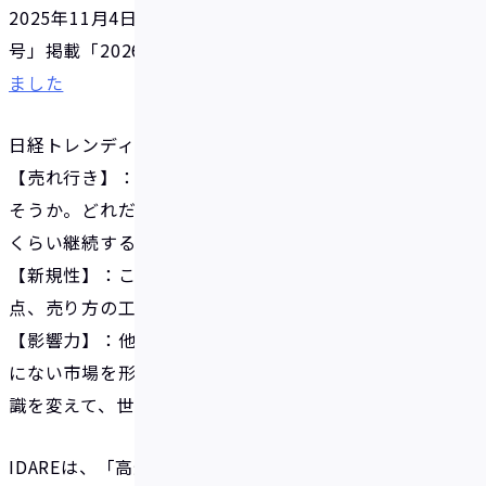
2025年11月4日発売の「日経トレンディ2026年12月
号」掲載「2026年ヒット予測」の
第20位に選出され
ました
日経トレンディの「ヒット予測」の評価項目
【売れ行き】：売り上げやシェアはどれだけ拡大し
そうか。どれだけ人を集めそうか。売れ行きはどれ
くらい継続する余地があるか
【新規性】：これまでにない画期的な技術、着眼
点、売り方の工夫があるか
【影響力】：他社の追随を呼んだか、あるいは従来
にない市場を形成するか。生活スタイルや社会の常
識を変えて、世の中に影響を与えそうか
IDAREは、「高還元ボーナス×充実の貯蓄サポート機