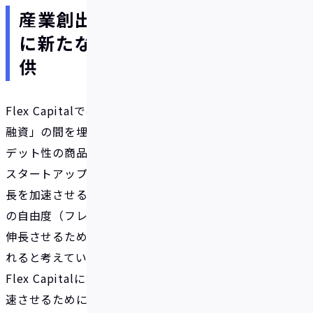
産業創出を担うスタートアップ
に新たな資金調達の選択肢を提
供
Flex Capitalでは、「株式発行による調達」と「銀行
融資」の間を埋めるべく、スタートアップに向けて
デット性の商品を複数展開しています。
スタートアップにおけるデットニーズは本質的に「成
長を加速させるための運転資金ニーズ」及び 「経営
の自由度（フレキシビリティ）を高め、ランウェイを
伸長させるためのキャッシュニーズ」の2点に集約さ
れると考えています。
Flex Capitalにおいては、D2C/EC事業者の成長を加
速させるために、D2C/EC事業者が支払う必要がある