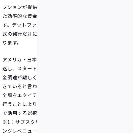
プションが提供され、ステージや資金ニーズに合わせ
た効率的な資金調達が広がるべきであると考えていま
す。デットファイナンスを有効に活用することで、株
式の発行だけに頼らない柔軟な資金調達が可能とな
ります。
アメリカ・日本ともにグロース株、IT銘柄の株価が低
迷し、スタートアップにおいてもエクイティによる資
金調達が難しくなる「スタートアップ冬の時代」が
きていると言われています。資金調達の際に必要金額
全額をエクイティで行うのではなく、一部をデットで
行うことにより「株式の希薄化を抑える」等の意図
で活用する選択肢もあります。
※1：サブスクリプションなどの継続収益（リカーリ
ングレベニュー）を得ることを目的としたビジネス