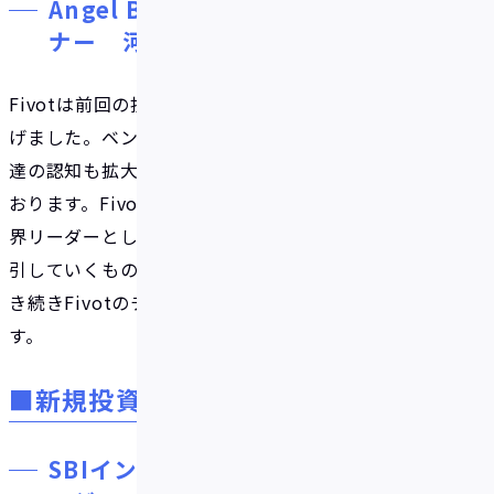
Angel Bridge株式会社 代表パート
ナー 河西佑太郎様
Fivotは前回の投資以来、約1年間で大きな飛躍を遂
げました。ベンチャー企業におけるデット性資金調
達の認知も拡大しており、非常に強いニーズを感じて
おります。Fivotの提供するFlex Capitalが今後も業
界リーダーとしてベンチャー業界全体の成長をけん
引していくものと信じています。Angel Bridgeは引
き続きFivotのチャレンジを全力でご支援して参りま
す。
■新規投資家
SBIインベストメント株式会社 マネ