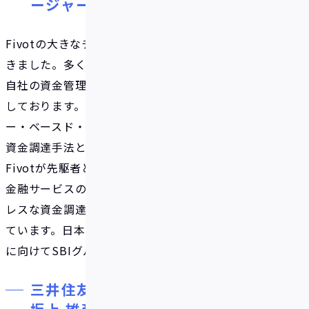
ージャー 小野晃輝様
Fivotの大きなチャレンジに共感し出資させていただ
きました。多くの企業がマーケティングやセールス、
自社の資金管理など様々なクラウドサービスを利用
しております。このようなデータを活用したレベニュ
ー・ベースド・ファイナンス（RBF）は海外で新たな
資金調達手法として注目を集めており、日本では
Fivotが先駆者として取り組んでいます。RBFは法人
金融サービスのDXであると感じていますし、シーム
レスな資金調達体験が広がっていくことにワクワクし
ています。日本の新しいチャレンジャーバンクの実現
に向けてSBIグループ一体となり支援していきます。
三井住友信託銀行 常務執行役員