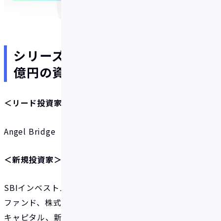
​​シリーズAラウンドで総額約10
億円の資金調達を実施
＜リード投資家＞
Angel Bridge
​＜新規投資家＞
SBIインベストメント、SuMi TRUSTイノベーション
ファンド、株式会社三井住友銀行、SMBCベンチャー
キャピタル、新生企業投資株式会社グループ、Sony