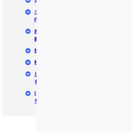
​​シリーズAラウンドで総額約10億
円の資金調達を実施
産業創出を担うスタートアップに
新たな資金調達の選択肢を提供
投資家のコメント
株式会社Fivotについて
当プレスリリースはPR TIMESに
も掲載されています。
IDAREアプリのダウンロードはこ
ちら