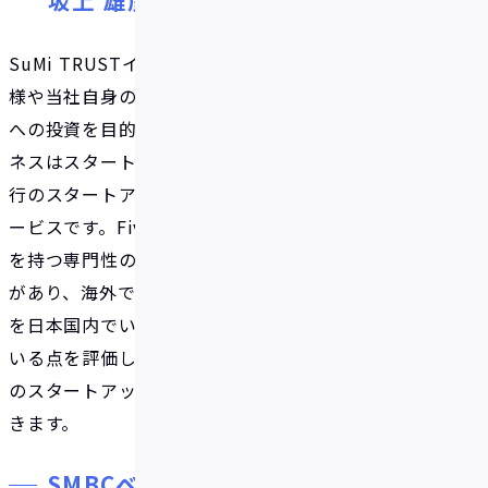
坂上 雄彦様
SuMi TRUSTイノベーションファンドは当社のお客
様や当社自身の課題解決に貢献する技術・サービス
への投資を目的として設立されました。Fivotのビジ
ネスはスタートアップの資金調達の課題、および銀
行のスタートアップ向け融資の課題を解決できるサ
ービスです。Fivotには金融とITのバックグラウンド
を持つ専門性の高いメンバーから構成されるチーム
があり、海外での伸長が著しいRBFのビジネスモデル
を日本国内でいち早く立ち上げ、ビジネス拡大をして
いる点を評価し出資しました。本出資を梃子に日本
のスタートアップの資金調達の多様化に貢献してい
きます。
SMBCベンチャーキャピタル株式会