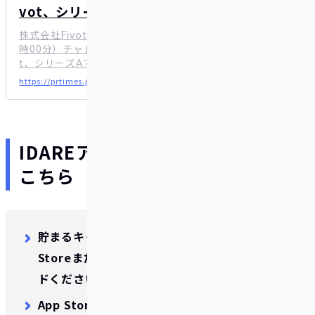
vot、シリーズAで総額約10億円の資金調
達...
株式会社Fivotのプレスリリース（2022年9月21日 10
時00分）チャレンジャーバンクを目指す株式会社Fivo
t、シリーズAで総額約10億円の資金調達を実施
https://prtimes.jp/main/html/rd/p/000000005.000078718.html
IDAREアプリのダウンロードは
こちら
貯まるキャッシュレスアプリ​IDARE​は、​App
StoreまたはGoogle Play​よりダウンロー
ドください。
App Store:​
https://apps.apple.com/jp/