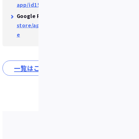
app/id1562618580?mt=8
Google Play:
https://play.google.com/
store/apps/details?id=jp.co.fivot.idar
e
一覧はこちら