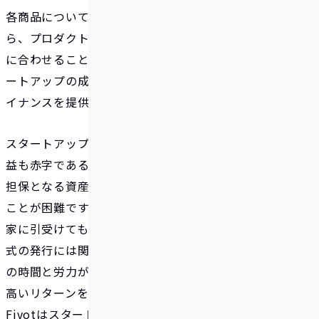
各商品について統一的な与信モデルを採用しなが
ら、プロダクトの商品性を事業者の特性やステージ
に合わせることで、アーリーからレイターまで、スタ
ートアップの成長に合わせて一気通貫でデットファ
イナンスを提供し続けることが可能と考えています。
スタートアップ企業は一般的に、創業まもなくは利
益も赤字であることが多く信用力が小さいこと、また
担保となる資産を持たないことから、融資を受ける
ことが困難です。そのため、新規に株式を発行し投資
家に引受けてもらうことで資金調達を行いますが、株
式の発行には関係者の利害調整をはじめとして多く
の時間と労力がかかり、さらに調達後には投資家から
高いリターンを求められます。
Fivotはスタートアップ企業においても様々な調達オ