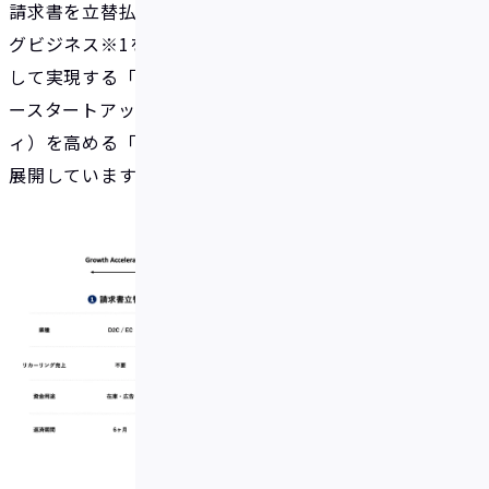
請求書を立替払いする「請求書立替」、リカーリン
グビジネス※1を展開する事業者の将来売上を先取り
して実現する「Revenue Based Finance」、レイタ
ースタートアップの経営の自由度（フレキシビリテ
ィ）を高める「ベンチャーデット」の3プロダクトを
展開しています。