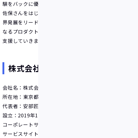
験をバックに優れた先見性と実行力をもつ安部さん、
佐保さんをはじめとするFivotのチームが日本での業
界発展をリードしてくれるものと考えます。今後も更
なるプロダクトの発展を期待するとともに、成長を
支援していきます。
株式会社Fivotについて
会社名：株式会社Fivot
所在地：東京都港区西麻布1-3-18
代表者：安部匠悟
設立：2019年10月
コーポレートサイト：
https://fivot.co.jp/
サービスサイト：（Flex Capital）
https://flex-capi