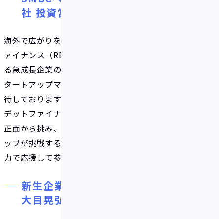
社 投資営業第二部 次長 山内心吾様
海外で広がりを見せているレベニュー・ベースド・フ
ァイナンス（RBF）は、スタートアップをはじめとす
る急成長企業の資金調達手段の多様化を果たし、ス
タートアップマーケットの拡大を支えていくものと期
待しております。エクイティファイナンスと伝統的な
デットファイナンスで解決しきれていない課題に真
正面から挑み、新たな金融プロダクトでスタートア
ップが挑戦する機会を提供する、Fivot社の成長を全
力で応援して参ります。
新生企業投資株式会社 ディレクター
大目晃弘様