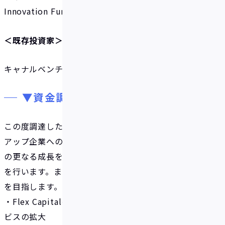
Innovation Fund
＜既存投資家＞
キャナルベンチャーズ、DEEPCORE
▼資金調達の目的
この度調達した資金を活用し、顧客となるスタート
アップ企業への提供価値を高めると共に、サービス
の更なる成長を目指して以下の領域に重点的に投資
を行います。また、今後1年間で累計融資総額50億円
を目指します。
・Flex Capitalの顧客獲得・および顧客への提供サー
ビスの拡大