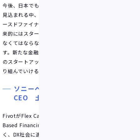
今後、日本でもリカーリングビジネス市場の拡大が
見込まれる中、Flex Capitalが提供するレベニューベ
ースドファイナンスの必要性はさらに増していき、将
来的にはスタートアップをはじめとする成長企業に
なくてはならない金融サービスになると考えていま
す。新たな金融サービスを提供するFivotと共に日本
のスタートアップエコシステムの更なる活性化に取
り組んでいけることを楽しみにしています。
ソニーベンチャーズ株式会社
CEO 土川元様
FivotがFlex Capitalを通じて提供するRevenue
Based Financingは、米国を中心に既に成功事例も多
く、DX社会に適したファイナンス手段です。金融経