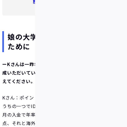
料無料がIDAREの最大の魅力
娘の大学受験後のハワイ旅行の
ために
ーKさんは一昨年（2023年）10月にアカウントを作
成いただいていますが、IDAREを知ったきっかけを教
えてください。
Kさん：ポイントサイトを複数使っているので、その
うちの一つでIDAREを見かけたのがきっかけです。毎
月の入金で年率2%のボーナスポイントがもらえる
点、それと海外事務手数料が無料である点を魅力に