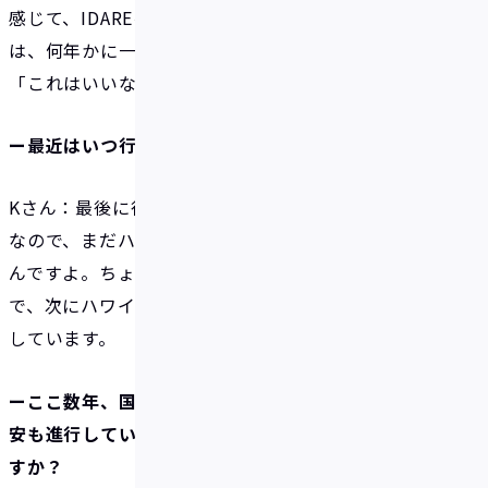
感じて、IDAREを始めました。とくに後者について
は、何年かに一度、家族でハワイ旅行に行くので、
「これはいいな」と思いました。
ー最近はいつ行かれたのでしょうか？
Kさん：最後に行ったのはコロナ禍前の2019年です。
なので、まだハワイでIDAREを実際に使えてはいない
んですよ。ちょうど今年は娘が大学受験で行けないの
で、次にハワイに行くのは来年か再来年あたりを予定
しています。
ーここ数年、国内外で物価が上昇していますし、円
安も進行していますが、どう感じていらっしゃいま
すか？