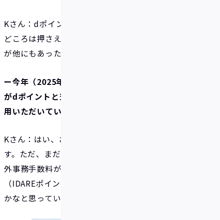
Kさん：dポイント、Vポイント、楽天ポイントと大手
どころは押さえています。あと貯まっているポイント
が他にもあった気がしますが。
ー今年（2025年7月）からIDAREのボーナスポイント
がdポイントと交換できるようになりましたが、ご利
用いただいていますか？
Kさん：はい、お知らせが出ていたので確認していま
す。ただ、まだ交換はしていません。私にとっては海
外事務手数料が無料のほうが大きいので、海外で
（IDAREポイントのまま）決済に使ったほうがおトク
かなと思っています。