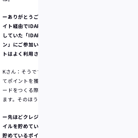
ーありがとうございます。一昨年10月にポイントサ
イト経由でIDAREを知っていただいて、同時期に開催
していた「IDAREカード発行手数料無料キャンペー
ン」にご参加いただいた流れですね。ポイントサイ
トはよく利用されているのですか？
Kさん：そうですね。ちょこちょこアンケートに答え
てポイントを獲得したり、あとは新たにクレジットカ
ードをつくる際は必ずポイントサイト経由にしてい
ます。そのほうがおトクですから。
ー先ほどクレジットカード決済のポイント還元でマ
イルを貯めているというお話もありましたが、他に
貯めているポイントはありますか？