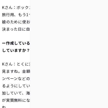
Kさん：ボックスは2個作成しています。1つはハワイ
旅行用、もう1つは旅行とは別の家族用です。後者は
娘のために使おうかなと思っています。どちらも毎月
決まった日に自動積立で入金していますね。
ー作成しているボックスはどのくらいの頻度で確認
していますか？
Kさん：とくに決まっていませんが、週1回くらいは
見ますね。金額を確認するのと、あとはついでにキャ
ンペーンなどの情報のアップデートがないかを確認す
るようにしています。キャンペーンは条件が合えば参
加していて、海外での利用に必須なのでリアルカード
が実質無料になるキャンペーンはありがたかったです
ね。