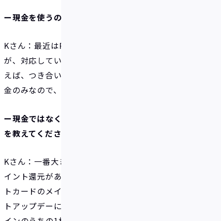
ー現金を使うのはどういった場面ですか？
Kさん：最近はPayPayを使えるところも増えました
が、対応していないところでは現金を使います。たと
えば、つき合いもあって長く通っている床屋さんは現
金のみなので、現金で支払っていますね。
ー現金ではなくキャッシュレスで決済する主な理由
を教えてください。
Kさん：一番大きな理由はキャッシュレス決済だとポ
イント還元があることです。普段使っているクレジッ
トカードのメインカードは2枚あるのですが、ポイン
トアップデーに合わせて使うことが多いですね。メ
インのうちの1枚はマイルが貯まって、もう1枚はポ