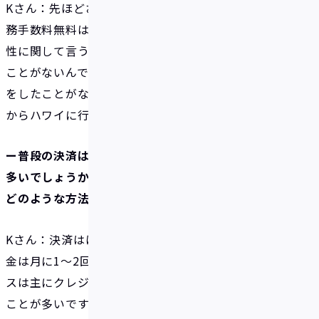
Kさん：先ほどお伝えした年率2%ボーナスや海外事
務手数料無料はおトクだと感じています。ただ、利便
性に関して言うと、IDAREではまだ決済を一度もした
ことがないんです。ずっと貯めていて、国内でも決済
をしたことがないので、まずはどこかで試しに使って
からハワイに行こうと思っています。
ー普段の決済はキャッシュレスと現金だとどちらが
多いでしょうか？また、キャッシュレス決済は主に
どのような方法を使っていますか？
Kさん：決済はほとんどがキャッシュレスですね。現
金は月に1〜2回程度しか使いません。キャッシュレ
スは主にクレジットカードのタッチ決済を利用する
ことが多いです。