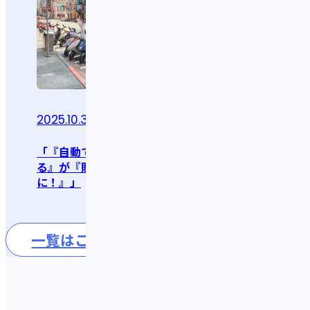
2025.10.31
2025.10.15
インタビュー
「『自動でコツコツ貯め
る』が『貯まる喜び
「IDAREで快適なヨーロ
に！』」
ッパ旅行へ！」
一覧はこちら