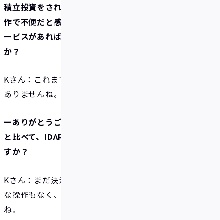
積立投資をされているわけですね。IDAREのアプリ操
作で不便だと感じる点、「もっとこういう機能やサ
ービスがあれば便利なのに」といった点はあります
か？
Kさん：これまでにとくに使いづらいと感じたことは
ありませんね。現状で十分便利だと思います。
ーありがとうございます。他のキャッシュレスアプリ
と比べて、IDAREはどのような点が特徴的だと感じま
すか？
Kさん：まだ決済では使ったことはないものの、複雑
な操作もなく、直感的でわかりやすいと感じます
ね。