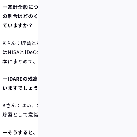
ー家計全般についてですが、資産全体で貯蓄と投資
の割合はどのくらいですか？また、投資は何をされ
ていますか？
Kさん：貯蓄と投資は大体半分ずつくらいです。投資
はNISAとiDeCoをしています。オール・カントリー1
本にまとめて、シンプルに毎月積み立てています。
ーIDAREの残高は資産全体のなかで貯蓄に位置づけて
いますでしょうか？
Kさん：はい、将来のために置いている残高なので、
貯蓄として意識していますね。
ーそうすると、IDAREで積立貯蓄、NISAやiDeCoで