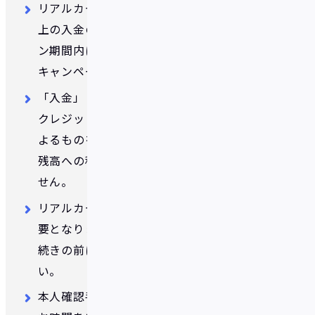
リアルカードの発行手続き、合計2,000円以
上の入金の順序は問いません。キャンペー
ン期間内に両方の条件ともに満たせば、本
キャンペーンの対象となります。
「入金」とは、現金（コンビニ・ATM）、
クレジットカード、銀行口座、口座振込に
よるものを指します。付与されたボーナスの
残高への移動や他者からの送金等は含みま
せん。
リアルカード発行には本人確認の完了が必
要となります。本人確認が未済の方は発行手
続きの前に必ず本人確認を行なってくださ
い。
本人確認手続きには、通常1～2営業日ほど