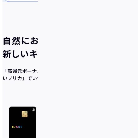
自然にお得が貯まる、
新しいキャッシュレスのかたち
「高還元ボーナス×充実の貯蓄サポート機能×使いやす
いプリカ」
でいつの間にか貯まるを実現