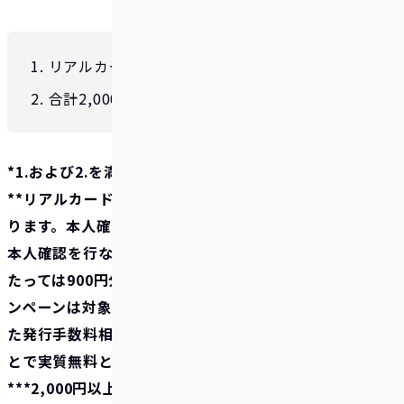
リアルカードの発行手続き**
合計2,000円以上の入金***
*1.および2.を満たす順序は問いません。
**リアルカード発行には本人確認の完了が必要とな
ります。本人確認が未済の方は発行手続きの前に必ず
本人確認を行なってください。また、発行手続きにあ
たっては900円分の発行手数料がかかります。本キャ
ンペーンは対象条件を満たした方にお支払いいただい
た発行手数料相当額900円分をボーナスを付与するこ
とで実質無料とするものです。予めご了承ください。
***2,000円以上の入金はキャンペーン期間中の合計