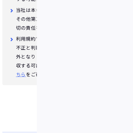
当社は本キャンペーンに関連して当事者、
その他第三者に発生した損害について、一
切の責任を負いません。
利用規約*等に反した場合、当社が合理的に
不正と判断した場合はキャンペーンの対象
外となります。また、付与したボーナスを没
収する可能性がございます。 *利用規約は
こ
ちら
をご確認ください。