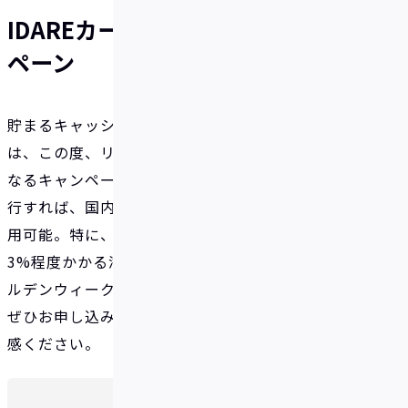
IDAREカード発行手数料無料キャン
ペーン
貯まるキャッシュレスアプリ「IDARE（イデア）」
は、この度、リアルカード発行手数料が実質無料と
なるキャンペーンを開催します！リアルカードを発
行すれば、国内外Visa加盟の実店舗での決済にご利
用可能。特に、IDAREは海外決済において一般的に
3%程度かかる海外事務手数料が、なんと0%！ゴー
ルデンウィークなど海外旅行シーズンを控える今、
ぜひお申し込みいただき、「おトクに！」をより実
感ください。