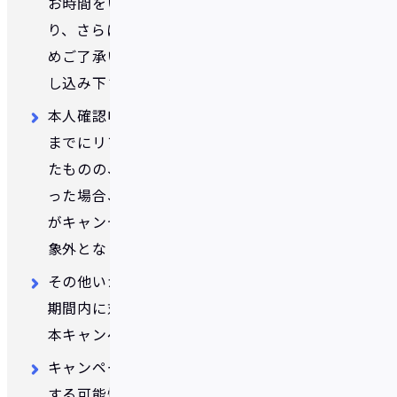
お時間をいただきます。混雑の度合いによ
り、さらに時間がかかる場合があります。予
めご了承いただき時間に余裕をもってお申
し込み下さい。
本人確認申請後、キャンペーン期間終了時
までにリアルカードの発行手続きを行なっ
たものの、不備等で本人確認が完了しなか
った場合、リアルカード発行のお申し込み
がキャンセル扱いとなり、本キャンペーン対
象外となります。
その他いかなる理由があってもキャンペーン
期間内に対象条件を満たさなかった場合、
本キャンペーン対象外となります。
キャンペーンは予告なく変更・中止・延長
する可能性がございます。