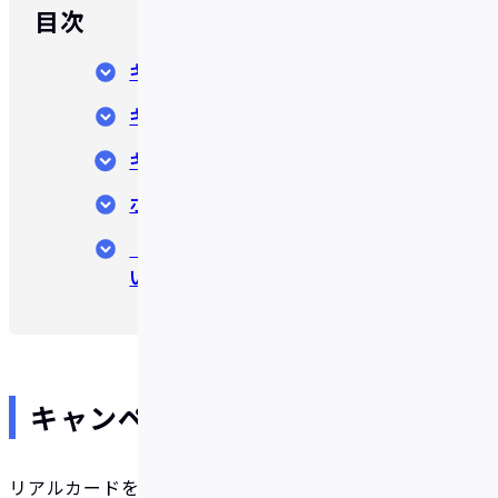
目次
キャンペーン対象者
キャンペーン期間
キャンペーン対象条件
ボーナスの付与とそのタイミング
【注意事項】～必ずお読みくださ
い～
キャンペーン対象者
リアルカードを発行したことがない方*