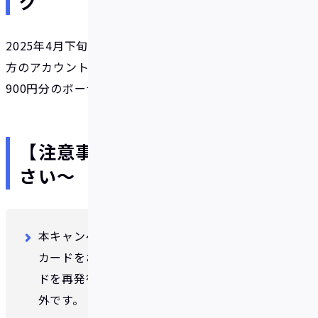
グ
2025年4月下旬頃を目途として、対象条件を満たした
方のアカウントに、リアルカード発行手数料相当額
900円分のボーナスを付与します。
【注意事項】～必ずお読みくだ
さい～
本キャンペーン期間の開始前に既にリアル
カードをお申し込み済みの方、リアルカー
ドを再発行される方は本キャンペーン対象
外です。