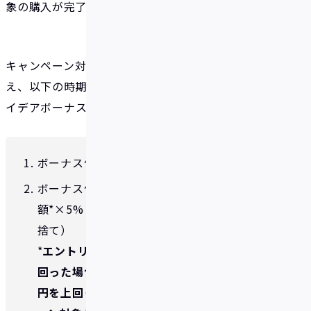
象の購入が完了した旨を通知する。
キャンペーン対象条件をすべて充足した旨を確認のう
え、以下の時期および金額にてイデアアカウントに
イデアボーナスを付与いたします。
ボーナス付与時期：2024年8月下旬頃
ボーナス付与金額：エントリー対象購入金
額*×5%（2,500～25,000円）(円未満切り
捨て）
*
エントリー対象の購入金額が50,000円を下
回った場合はキャンペーン対象外、500,000
円を上回った場合は500,000円をキャンペ