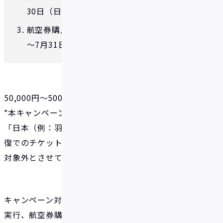
30日（日）（5ヵ月間）
航空券購入報告期間：2024年7月1日（月）
～7月31日（水）まで
50,000円～500,000円の海外航空券（往復）*
*本キャンペーンにおける海外航空券（往復）とは、
「日本（例：羽田）⇔海外（例：ホノルル）」の往
復でのチケットを指します。左記以外はキャンペーン
対象外とさせていただきます。予めご了承ください。
キャンペーン対象者が、積立指定期間中の自動積立の
実行、航空券購入報告期間中のエントリー対象購入