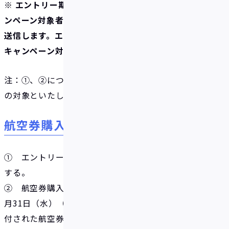
※ エントリー期間終了後1週間以内に、当社よりキャ
ンペーン対象者（当選者）にエントリー完了メールを
送信します。エントリー完了メールの受信をもって本
キャンペーン対象となります。
注：①、②について順番が前後しても本キャンペーン
の対象といたします。
航空券購入報告方法
① エントリー対象に対して、イデアより決済し購入
する。
② 航空券購入報告期間（2024年7月1日（月）～7
月31日（水）（1ヵ月間））内にプッシュ通知にて送
付された航空券購入報告フォームよりエントリー対