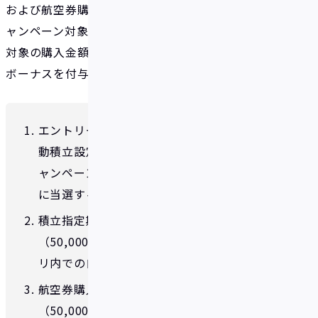
および航空券購入報告通知の完了を確認のうえ、キ
ャンペーン対象者の各IDAREアカウントへエントリー
対象の購入金額に応じた時期および金額にてイデア
ボーナスを付与いたします。
エントリー期間にエントリー対象商品の自
動積立設定、エントリーフォームより本キ
ャンペーンの参加申込みを行い、当社抽選
に当選すること。
積立指定期間中にエントリー対象の満額
（50,000～500,000円）以上のイデアアプ
リ内での自動積立を実施すること。
航空券購入報告期間中にエントリー対象
（50,000～500,000円）のイデアアプリを