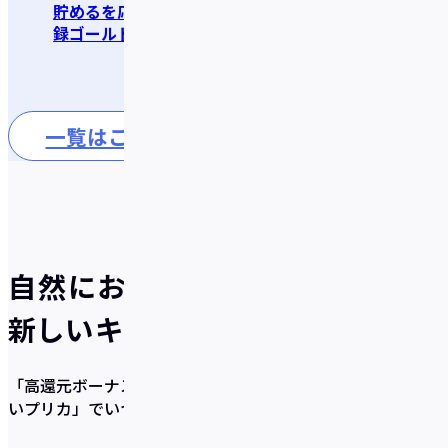
貯めるを応援！！新規登
トリー】ポイント交換で
録ゴールドキャンペーン
dポイント最大15％増量
キャンペーン
一覧はこちら
自然にお得が貯まる、
新しいキャッシュレスのかたち
「高還元ボーナス×充実の貯蓄サポート機能×使いやす
いプリカ」
でいつの間にか貯まるを実現