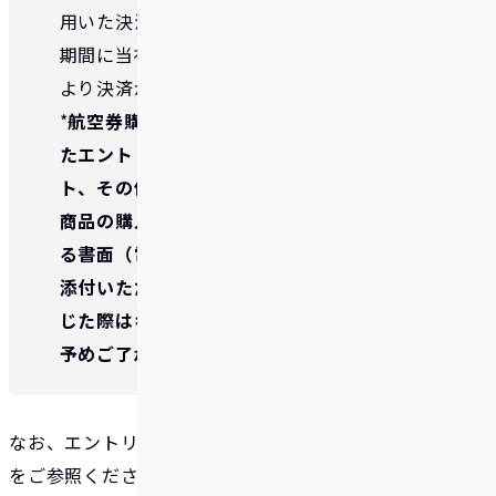
用いた決済による購入後、航空券購入報告
期間に当社所定の航空券購入報告フォーム
より決済が完了した旨を通知すること。*
*
航空券購入報告フォームには購入いただい
たエントリー対象の領収書あるいはレシー
ト、その他購入いただいたエントリー対象
商品の購入日付および購入金額を証明でき
る書面（電磁記録を含む）を画像ファイル
添付いただきます。当該書面の添付漏れが生
じた際はキャンペーン対象外といたします。
予めご了承ください。
なお、エントリー方法、航空券購入報告方法は以下
をご参照ください。