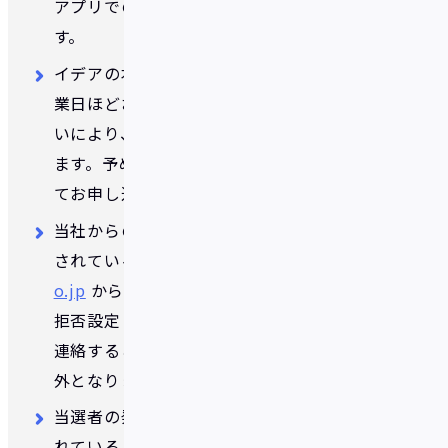
アプリでの本人確認手続きが必要となりま
す。
イデアの本人確認手続きには、通常1～2営
業日ほどお時間をいただきます。混雑の度合
いにより、さらに時間がかかる場合があり
ます。予めご了承いただき時間に余裕をもっ
てお申し込みください。
当社からの連絡はイデアアカウントに設定
されているメールアドレス宛に
cs@fivot.c
o.jp
からお送りさせていただきます。受信
拒否設定している場合、当選したことをご
連絡することができないため、抽選の対象
外となります。
当選者の発表はイデアアカウントに設定さ
れているメールアドレスへの連絡をもって