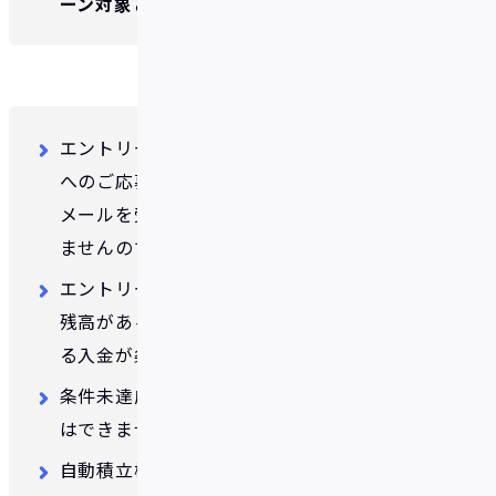
ーン対象といたします。
エントリー完了メールの受信をもって抽選
へのご応募完了となります。エントリー完了
メールを受信していない場合はご応募でき
ませんのでご注意ください。
エントリー時点ですでに購入金額分以上の
残高がある場合においても、自動積立によ
る入金が条件達成に必要となります。
条件未達成の場合でも入金元への払い戻し
はできません。
自動積立機能をご利用されるには、イデア