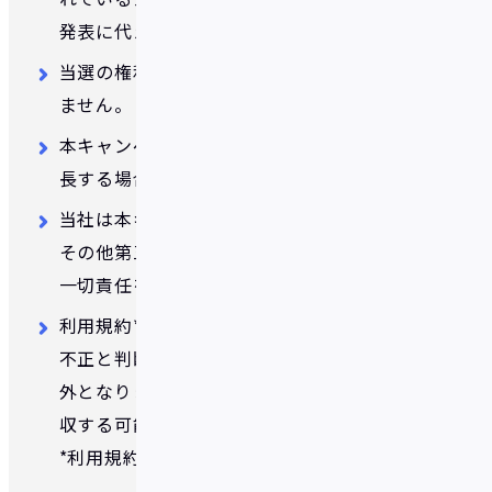
発表に代えさせていただきます。
当選の権利を第三者へ譲渡することはでき
ません。
本キャンペーンは予告なく変更・中止・延
長する場合がございます。
当社は本キャンペーンに関連して応募者、
その他第三者に発生した損害等について、
一切責任を負いません。
利用規約*等に反した場合、当社が合理的に
不正と判断した場合はキャンペーンの対象
外となります。また、付与したボーナスを没
収する可能性がございます。
*利用規約は
こちら
をご確認ください。