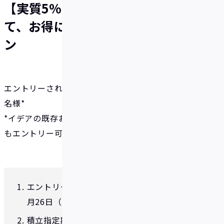
【実質5%還元】IDAREで「貯め
て、お得に、海外旅行」キャンペー
ン
エントリーされた方の中から抽選により当選した50
名様*
*イデアの既存および新規ユーザーを問わずどなたで
もエントリー可能です。
エントリー期間：2024年1月17日（水）～1
月26日（金）18:00まで
積立指定期間：2024年2月1日（木）～6月