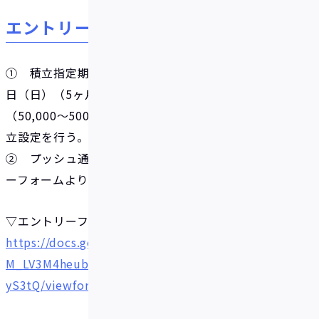
エントリー方法
① 積立指定期間内（2024年2月1日（木）～6月30
日（日）（5ヶ月間））にエントリー対象の満額
（50,000～500,000円）以上が貯まるように自動積
立設定を行う。
② プッシュ通知にて送付された、以下のエントリ
ーフォームより本キャンペーンのエントリーを行う。
▽エントリーフォーム
https://docs.google.com/forms/d/e/1FAIpQLSfot
M_LV3M4heubYmk9qzVUU122yV9iJkivJAiXUTc6I
yS3tQ/viewform?usp=sf_link