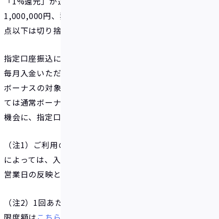
「1%還元」が適用される指定口座入金額は100円～
1,000,000円、獲得ボーナスは1円～10,000円（小数
点以下は切り捨て）となります。
指定口座振込による残高は、他の入金方法と同様、
毎月入金いただくことで残高に年率2%還元する通常
ボーナスの対象となります。ユーザーの皆さまにとっ
ては通常ボーナスに上乗せとなりますので、ぜひこの
機会に、指定口座振込をお使いください。
（注1）ご利用の金融機関の振込受付状況・受付時間
によっては、入金額の反映にお時間がかかる場合や翌
営業日の反映となる場合があります。
（注2）1回あたり、または月間の入金（チャージ）
限度額は
こちら
をご確認ください。