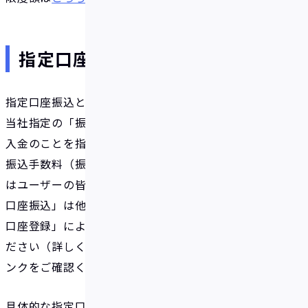
指定口座振込とは
指定口座振込とは、IDAREの手動入金方法の一つで、
当社指定の「振込専用口座」を利用した振込による
入金のことを指します。入金額は1円以上1円単位、
振込手数料（振込元の金融機関により掛かる場合）
はユーザーの皆さまの負担となります。なお、「指定
口座振込」は他の手動入金方法の一つである「銀行
口座登録」による入金とは異なりますのでご注意く
ださい（詳しくは下段リンク「手動入金方法」のリ
ンクをご確認ください）。
具体的な指定口座振込の方法は以下です。