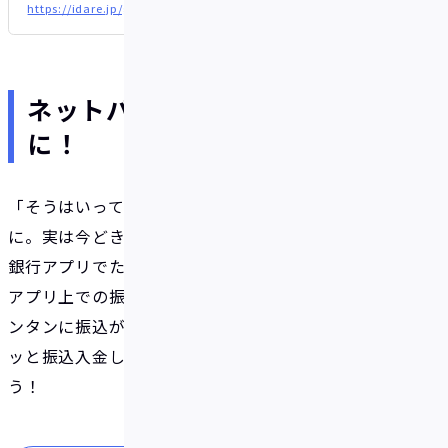
https://idare.jp/guide/support_3
ネットバンキングで振込を簡単
に！
「そうはいっても、振込は面倒・・・」という皆さま
に。実は今どきのネットバンキングなら、お使いの
銀行アプリでたった数タップで振込が可能です。銀行
アプリ上での振込先事前登録により、2回目以降もカ
ンタンに振込ができます！ちょっとした時間にサク
ッと振込入金して、上乗せボーナスをゲットしましょ
う！