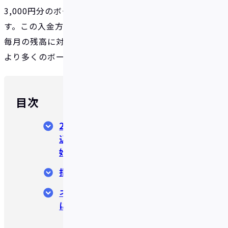
3,000円分のボーナスポイントが即時に獲得できま
す。この入金方法による残高は、これまでと同様、
毎月の残高に対する年率2%の対象となりますので、
より多くのボーナスを受け取ることができます！
目次
2025年5月15日より指定口座振
込による入金に「1%還元」を開
始
指定口座振込とは
ネットバンキングで振込を簡単
に！