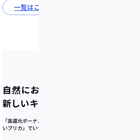
一覧はこちら
自然にお得が貯まる、
新しいキャッシュレスのかたち
「高還元ボーナス×充実の貯蓄サポート機能×使いやす
いプリカ」
でいつの間にか貯まるを実現