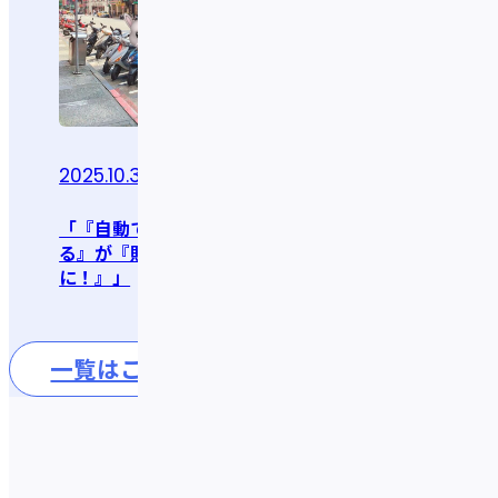
2025.10.31
2025.10.15
インタビュー
「『自動でコツコツ貯め
る』が『貯まる喜び
「IDAREで快適なヨーロ
に！』」
ッパ旅行へ！」
一覧はこちら