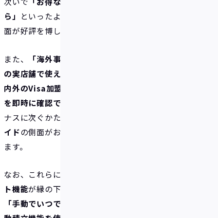
次いで
「お得なキャンペーンボーナスが受け取れるか
ら」
といったように、イデアの
高還元ボーナス
の側
面が好評を博しています。
また、
「海外事務手数料0%だから」
、
「Visa加盟店
の実店舗で使えるリアルカードがあるから」
、
「国
内外のVisa加盟店で決済できるから」
、
「決済履歴
を即時に確認できるから」
と続いており、高還元ボー
ナスに次ぐかたちでイデアの
使いやすいVisaプリペ
イド
の側面がお客様に支持されていることがわかり
ます。
なお、これらに続いてイデアの
充実した貯蓄サポー
ト機能
が縁の下の力持ちとなっています。現状では、
「手動でいつでもどこでも入金できるから」
、
「自