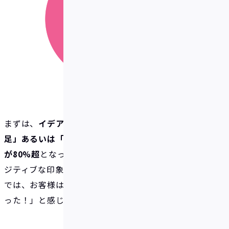
まずは、
イデアの満足度
についてです。
「非常に満
足」あるいは「やや満足」と回答いただいたお客様
が80%超
となっており、大半のお客様がイデアにポ
ジティブな印象を持っていることがわかります。それ
では、お客様はイデアのどういった点に「使って良か
った！」と感じているのでしょうか？