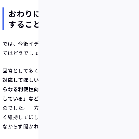
おわりに～今後のIDAREに期待
すること～
では、今後イデアに期待する機能やサービスについ
てはどうでしょうか？
回答として多く見受けられたのは、
「Apple Payに
対応してほしい」などの使いやすいプリペイドのさ
らなる利便性向上、「色々なキャンペーンを楽しみに
している」などの高還元ボーナスの拡充
といったも
のでした。一方で、「今のサービスを改悪することな
く維持してほしい」といった現状維持を望む声も少
なからず聞かれました。