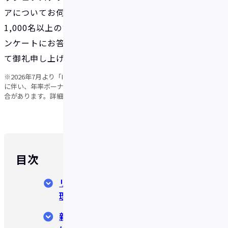
アについてお伺いする目的で、同年11月に実施し、
1,000名以上のお客様から回答をいただきました。ア
ンケートにお答えいただいたお客様にこの場を借り
て御礼申し上げます。
※2026年7月より「IDAREランク」プログラムを導入しました。これ
に伴い、年率ボーナス・海外事務手数料はランクに応じて異なる場
合があります。詳細は
こちら
をご確認ください。
目次
リニューアル後のIDARE、好評の
理由
新機能「ボックス機能」の評価