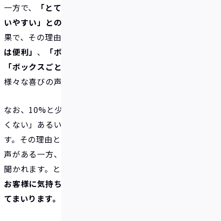
一方で、
「とても使いやすい」あるいは「まあまあ使
いやすい」とのポジティブな回答が30%強
という結
果で、その理由としては
「用途別に使い分けできるの
は便利」
、
「ボックス間の残高移動が直観的」
、
「ボックスごとに自動積立できるのが良い」
など
様々な喜びの声が聞かれました。
なお、10%と少数ではあるものの「あまり使いやす
くない」あるいは「使いにくい」との回答もありま
す。その理由としては「必要性が感じられない」との
声がある一方、
「使い方がよくわからない」
との声も
聞かれます。とくに後者については、
今後より多くの
お客様に気持ちよく使っていただけるよう改善に努め
てまいります。