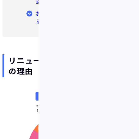
は？
おわりに～今後のIDAREに期待す
ること～
リニューアル後のIDARE、好評
の理由